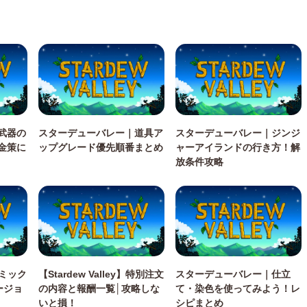
武器の
スターデューバレー｜道具ア
スターデューバレー｜ジンジ
金策に
ップグレード優先順番まとめ
ャーアイランドの行き方！解
放条件攻略
】リミック
【Stardew Valley】特別注文
スターデューバレー｜仕立
ージョ
の内容と報酬一覧│攻略しな
て・染色を使ってみよう！レ
いと損！
シピまとめ